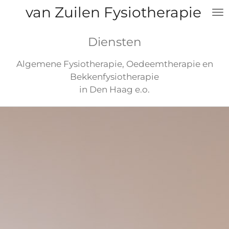
van Zuilen Fysiotherapie
Ga
direct
naar
Diensten
de
hoofdinhoud
Algemene Fysiotherapie, Oedeemtherapie en
Bekkenfysiotherapie
in Den Haag e.o.