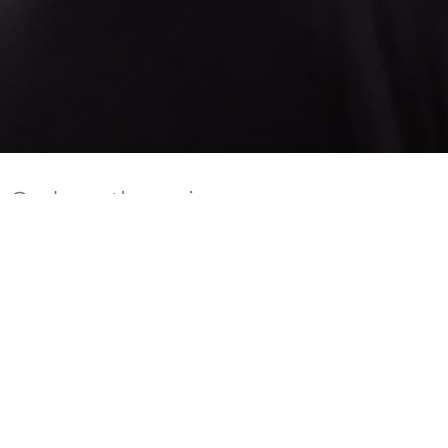
Oedeemtherapie
is een behandelmethode gericht op het
verminderen van vochtophopingen (oedeem) in
het lichaam. Oedeem ontstaat vaak door een
verstoorde vochtafvoer in het lymfestelsel of
bloedvaten en kan voorkomen na operaties,
bestraling, of als gevolg van aandoeningen zoals
lymfoedeem of veneuze insufficiëntie.
De behandeling kan bestaan uit: